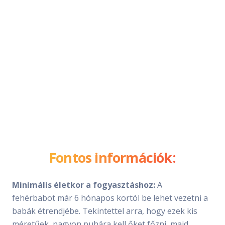
Fontos információk:
Minimális életkor a fogyasztáshoz:
A
fehérbabot már 6 hónapos kortól be lehet vezetni a
babák étrendjébe. Tekintettel arra, hogy ezek kis
méretűek, nagyon puhára kell őket főzni, majd