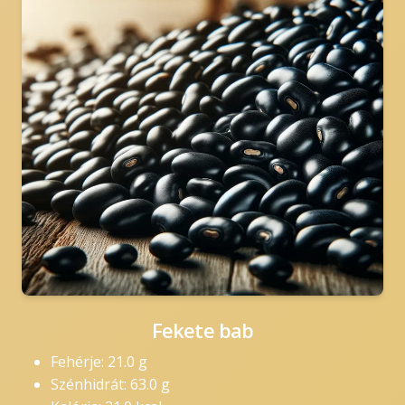
Fekete bab
Fehérje: 21.0 g
Szénhidrát: 63.0 g