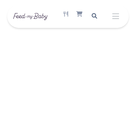
AKTÍV ÉTREND ELÉRHETŐ
SHOPPING CART ITEM COUNT