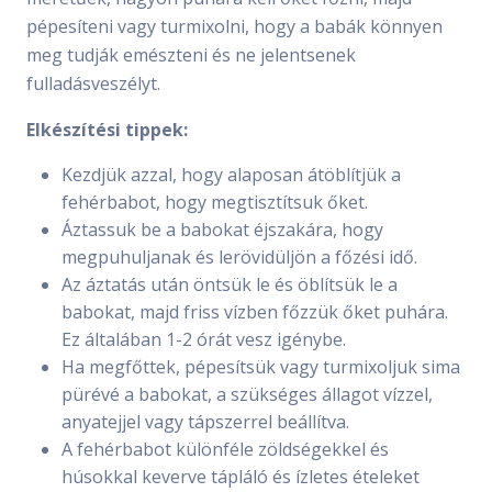
pépesíteni vagy turmixolni, hogy a babák könnyen
meg tudják emészteni és ne jelentsenek
fulladásveszélyt.
Elkészítési tippek:
Kezdjük azzal, hogy alaposan átöblítjük a
fehérbabot, hogy megtisztítsuk őket.
Áztassuk be a babokat éjszakára, hogy
megpuhuljanak és lerövidüljön a főzési idő.
Az áztatás után öntsük le és öblítsük le a
babokat, majd friss vízben főzzük őket puhára.
Ez általában 1-2 órát vesz igénybe.
Ha megfőttek, pépesítsük vagy turmixoljuk sima
pürévé a babokat, a szükséges állagot vízzel,
anyatejjel vagy tápszerrel beállítva.
A fehérbabot különféle zöldségekkel és
húsokkal keverve tápláló és ízletes ételeket