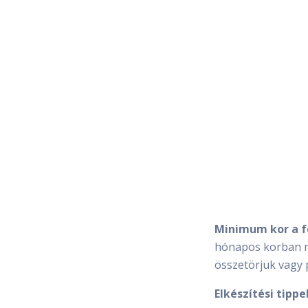
Minimum kor a f
hónapos korban má
összetörjük vagy 
Elkészítési tippe