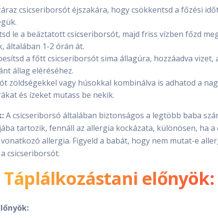
záraz csicseriborsót éjszakára, hogy csökkentsd a főzési idő
gük.
tsd le a beáztatott csicseriborsót, majd friss vízben főzd m
, általában 1-2 órán át.
sítsd a főtt csicseriborsót sima állagúra, hozzáadva vizet, 
ánt állag eléréséhez.
sót zöldségekkel vagy húsokkal kombinálva is adhatod a n
rákat és ízeket mutass be nekik.
:
A csicseriborsó általában biztonságos a legtöbb baba szá
ába tartozik, fennáll az allergia kockázata, különösen, ha a
onatkozó allergia. Figyeld a babát, hogy nem mutat-e allergi
a csicseriborsót.
Táplálkozástani előnyök:
lőnyök: