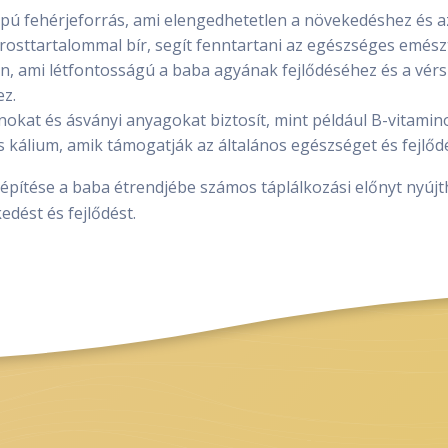
apú fehérjeforrás, ami elengedhetetlen a növekedéshez és a
rosttartalommal bír, segít fenntartani az egészséges emész
, ami létfontosságú a baba agyának fejlődéséhez és a vér
z.
nokat és ásványi anyagokat biztosít, mint például B-vitamino
kálium, amik támogatják az általános egészséget és fejlődé
eépítése a baba étrendjébe számos táplálkozási előnyt nyúj
dést és fejlődést.