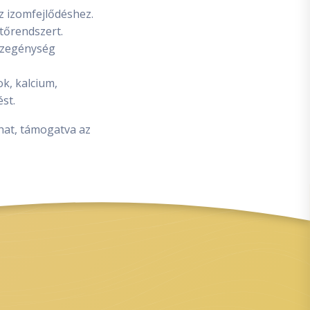
z izomfejlődéshez.
tőrendszert.
szegénység
k, kalcium,
st.
that, támogatva az