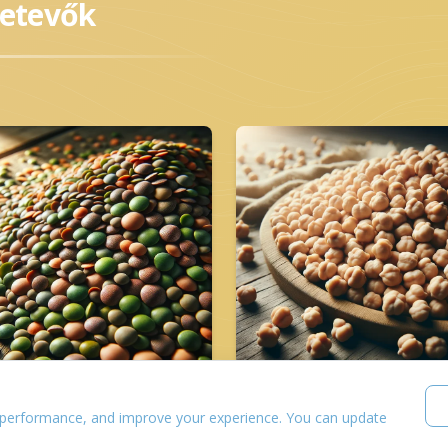
zetevők
Lencse
Csicseriborsó
 performance, and improve your experience. You can update