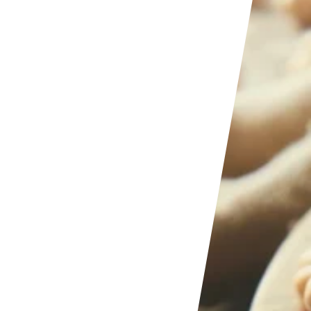
Hozzávaló adatbázis
lista
Táplálkozási szükségletek kvíz
stáim
Teszteld tudásod
Kvíz történet