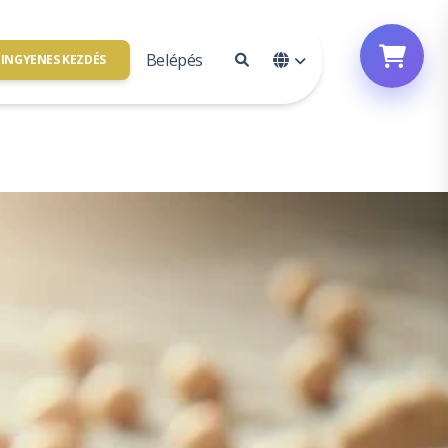
Belépés
INGYENES KEZDÉS
Fiók hozzáférés
solat
Bejelentkezés
vagyunk
Feliratkozás
e
l partner
Jelszó alaphelyzetbe állítása