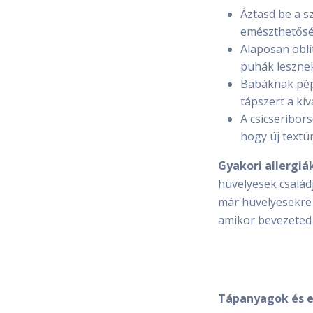
Áztasd be a s
emészthetősé
Alaposan öblí
puhák lesznek
Babáknak pépe
tápszert a kív
A csicseribor
hogy új textú
Gyakori allergiák
hüvelyesek családj
már hüvelyesekre v
amikor bevezeted 
Tápanyagok és e