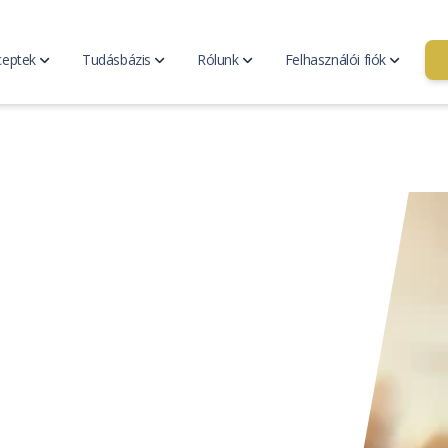
ceptek
Tudásbázis
Rólunk
Felhasználói fiók
ési terv
Hozzátáplálás
v generátor
Bevezetés a hozzátáplálásba
Kapc
ezési terveim
A készenlét jelei
Kik 
Táplálkozási szükségletek
Rólunk
Fiók kezelés
Legyé
Blog
eptjeim
resése
Minden cikk
Hírek
GYIK
eceptek
ládi receptjeim
Összetevők
eptek keresése