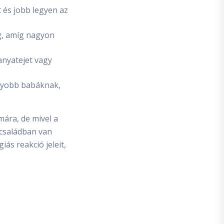
t és jobb legyen az
eg, amíg nagyon
anyatejet vagy
agyobb babáknak,
mára, de mivel a
 családban van
ás reakció jeleit,