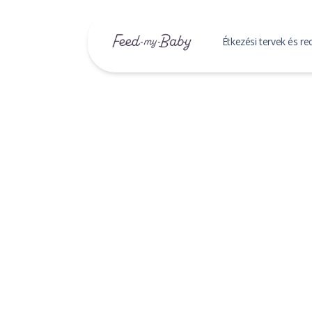
Étkezési tervek és re
Baba étkez
Étkezési ter
Mentett étk
Receptek
Mentett rec
Receptek ke
Családi R
Mentett csa
Családi rec