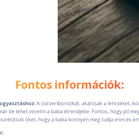
Fontos információk:
ogyasztáshoz:
A csicseriborsókat, akárcsak a lencséket, kö
r be lehet vezetni a baba étrendjébe. Fontos, hogy jól me
pürésítsük őket, hogy a baba könnyen meg tudja enni és em
k: