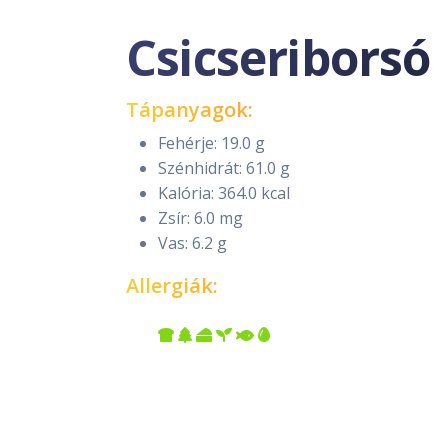
Csicseriborsó
Tápanyagok:
Fehérje: 19.0 g
Szénhidrát: 61.0 g
Kalória: 364.0 kcal
Zsír: 6.0 mg
Vas: 6.2 g
Allergiák: