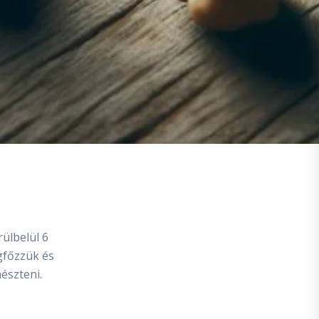
rülbelül 6
gfőzzük és
észteni.