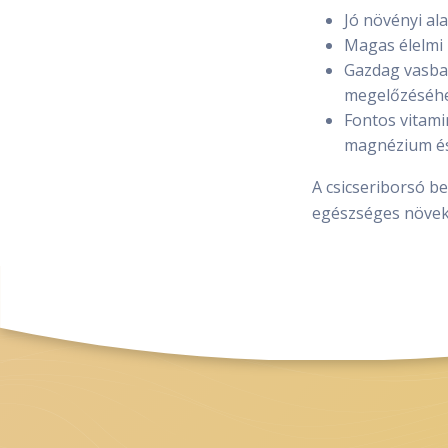
Jó növényi al
Magas élelmi 
Gazdag vasban
megelőzéséhe
Fontos vitami
magnézium és 
A csicseriborsó b
egészséges növeke