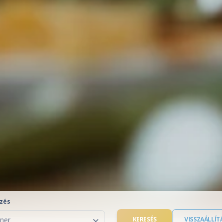
zés
KERESÉS
VISSZAÁLLÍT
ner