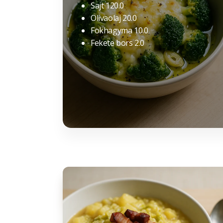
Sajt 120.0
Olívaolaj 20.0
Fokhagyma 10.0
Fekete bors 2.0