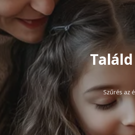
Találd
Szűrés az é