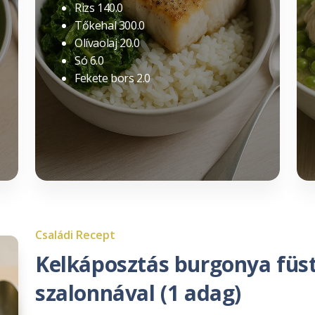
Rizs 140.0
Tőkehal 300.0
Olívaolaj 20.0
Só 6.0
Fekete bors 2.0
Családi Recept
Kelkáposztás burgonya füst
szalonnával (1 adag)