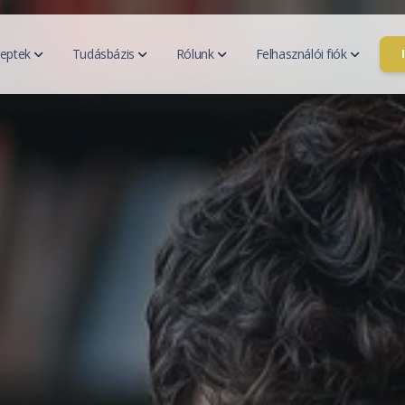
ceptek
Tudásbázis
Rólunk
Felhasználói fiók
ési terv
Hozzátáplálás
v generátor
Bevezetés a hozzátáplálásba
Kapc
zési terveim
A készenlét jelei
Kik v
Táplálkozási szükségletek
Rólunk
Fiók kezelése
Legyé
Blog
eptjeim
resése
Minden cikk
Hírek
GYIK
eceptek
ádi receptjeim
Összetevők
ptek keresése