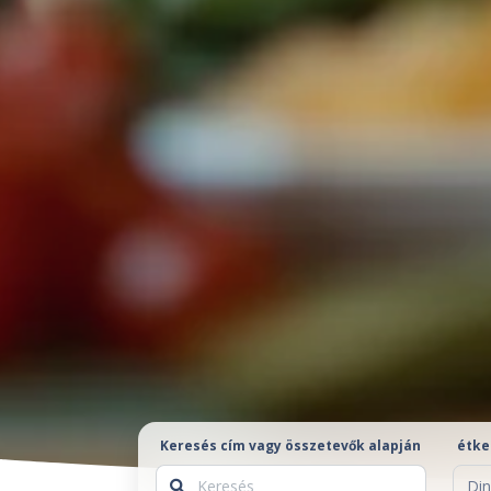
Keresés cím vagy összetevők alapján
étke
Din