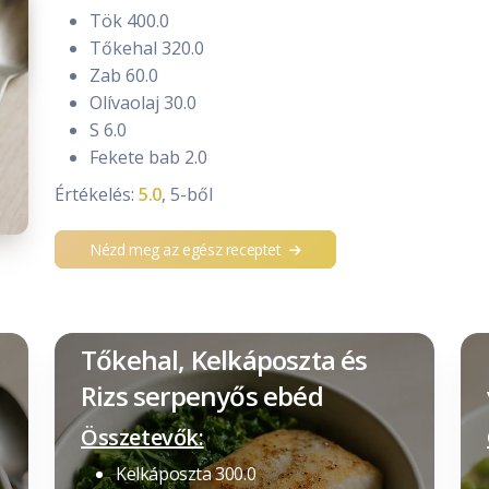
Tök 400.0
Tőkehal 320.0
Zab 60.0
Olívaolaj 30.0
S 6.0
Fekete bab 2.0
Értékelés:
5.0
, 5-ből
Nézd meg az egész receptet
Tőkehal, Kelkáposzta és
Rizs serpenyős ebéd
Összetevők:
Kelkáposzta 300.0