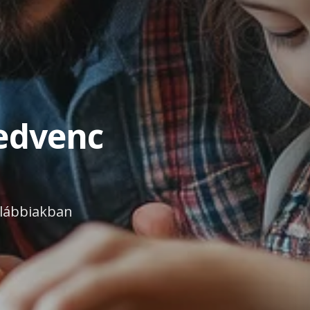
kedvenc
 alábbiakban