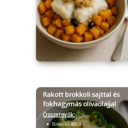
Rakott brokkoli sajttal és
fokhagymás olívaolajjal
Összetevők:
Brokkoli 400.0