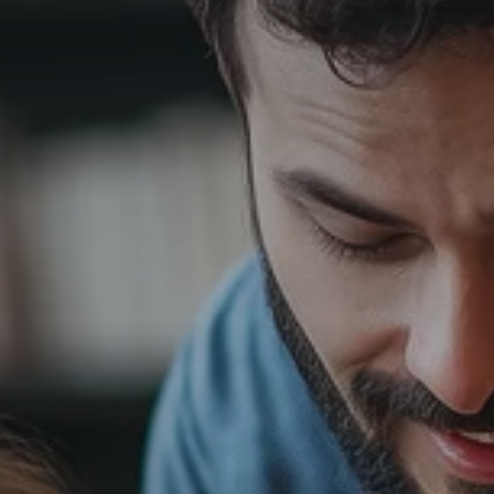
Hozzávaló adatbázis
ista
Táplálkozási szükségletek kvíz
stáim
Teszteld tudásod
Kvíz történet