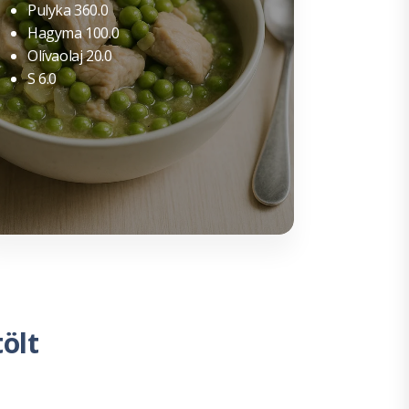
Pulyka 360.0
Hagyma 100.0
Olívaolaj 20.0
S 6.0
ölt