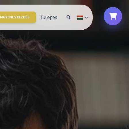
Belépés
INGYENES KEZDÉS
Fiók hozzáférés
solat
Bejelentkezés
agyunk
Feliratkozás
l partner
Jelszó alaphelyzetbe állítása