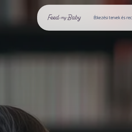
Étkezési tervek és re
Baba étkez
Étkezési ter
Mentett étke
Receptek
Mentett rec
Receptek ke
Családi R
Mentett csal
Családi rece