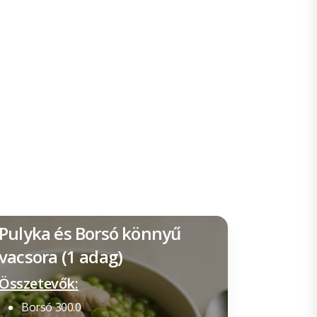
Pulyka és Borsó könnyű
vacsora (1 adag)
Összetevők:
Borsó 300.0