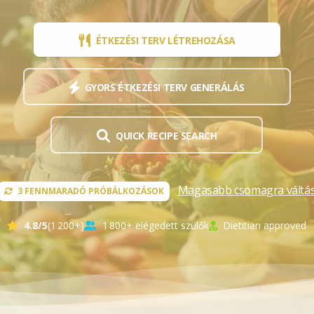
Hozzávaló adatbázis
ista
ÉTKEZÉSI TERV LÉTREHOZÁSA
Táplálkozási szükségletek kvíz
stáim
Teszteld tudásod
GYORS ÉTKEZÉSI TERV GENERÁLÁS
Kvíz történet
QUICK RECIPE SEARCH
Magasabb csomagra váltá
3
FENNMARADÓ PRÓBÁLKOZÁSOK
4.8/5
(1 200+)
1 800+ elégedett szülők
Dietitian approved