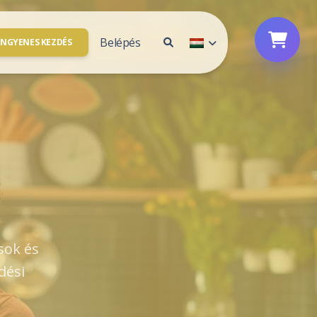
Belépés
INGYENES KEZDÉS
Fiók hozzáférés
solat
Bejelentkezés
agyunk
Feliratkozás
l partner
Jelszó alaphelyzetbe állítása
sok és
dési