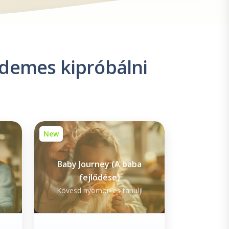
rdemes kipróbálni
New
Baby Journey (A baba
fejlődése)
Kövesd nyomon és tanulj!