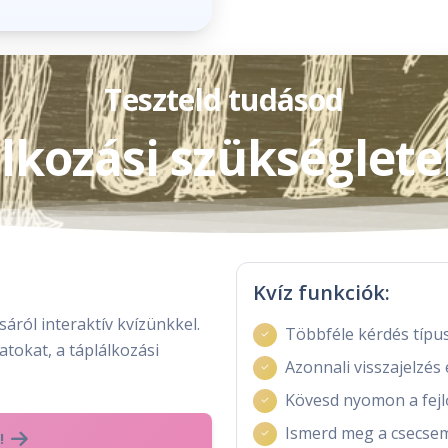
Teszteld tudásod
lkozási szükséglete
Kvíz funkciók:
áról interaktív kvízünkkel.
Többféle kérdés típu
atokat, a táplálkozási
Azonnali visszajelzé
Kövesd nyomon a fej
Ismerd meg a csecse
!