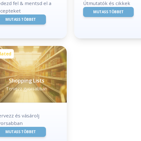
dezd fel & mentsd el a
Útmutatók és cikkek
ecepteket
MUTASS TÖBBET
MUTASS TÖBBET
dated
Shopping Lists
Tervezz gyorsabban
rvezz és vásárolj
yorsabban
MUTASS TÖBBET