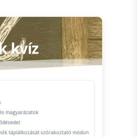
k kvíz
s
s és magyarázatok
lődésedet
mők táplálkozását szórakoztató módon