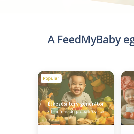
A FeedMyBaby egy
Popular
Étkezési terv generátor
3
fennmaradó próbálkozások