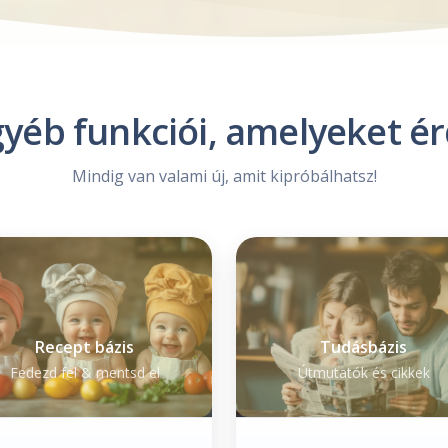
éb funkciói, amelyeket é
Mindig van valami új, amit kipróbálhatsz!
Recept bázis
Tudásbázis
Fedezd fel & mentsd el
Útmutatók és cikkek