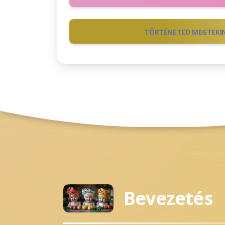
TÖRTÉNETED MEGTEKI
Bevezetés