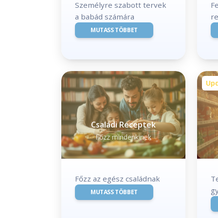
Személyre szabott tervek
Fe
a babád számára
r
MUTASS TÖBBET
Up
Családi Receptek
Főzz mindenkinek
Főzz az egész családnak
Te
g
MUTASS TÖBBET