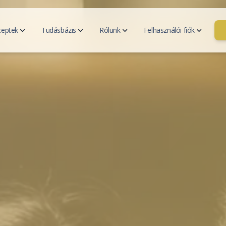
ceptek
Tudásbázis
Rólunk
Felhasználói fiók
ési terv
Hozzátáplálás
v generátor
Bevezetés a hozzátáplálásba
Kapc
ezési terveim
A készenlét jelei
Kik 
Táplálkozási szükségletek
Rólunk
Fiók kezelés
Legyé
Blog
eptjeim
resése
Minden cikk
Hírek
GYIK
eceptek
ládi receptjeim
Összetevők
eptek keresése