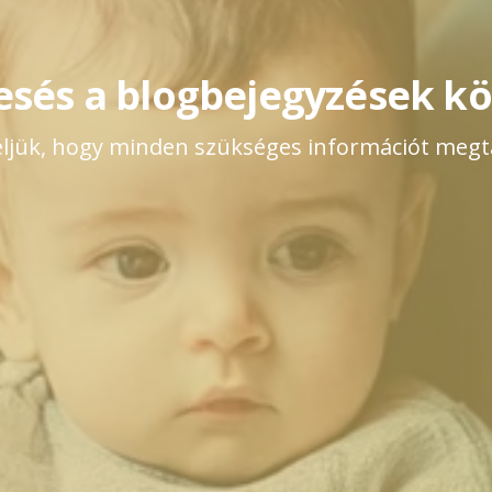
esés a blogbejegyzések kö
ljük, hogy minden szükséges információt megta