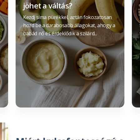
jöhet a váltás?
Kezdj sima pürékkel, aztán fokozatosan
hozd be a darabosabb állagokat, ahogy a
babád nő és érdeklődik a szilárd...