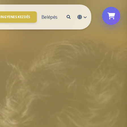
Belépés
INGYENES KEZDÉS
Fiók hozzáférés
solat
Bejelentkezés
vagyunk
Feliratkozás
e
l partner
Jelszó alaphelyzetbe állítása