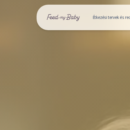
Étkezési tervek és re
Baba étkez
Étkezési ter
Mentett étk
Receptek
Mentett rec
Receptek ke
Családi R
Mentett csa
Családi rec