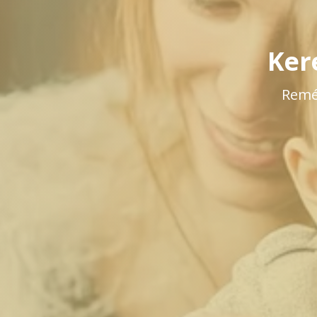
Ker
Remé