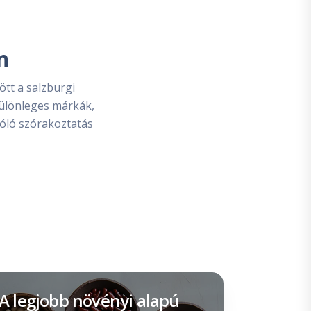
n
ött a salzburgi
ülönleges márkák,
óló szórakoztatás
A legjobb növényi alapú