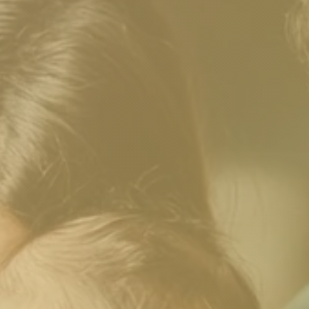
Hozzávaló adatbázis
lista
Táplálkozási szükségletek kvíz
stáim
Teszteld tudásod
Kvíz történet