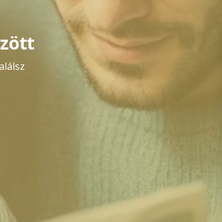
zött
lálsz