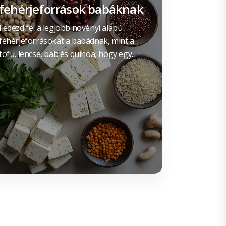
fehérjeforrások babáknak
Fedezd fel a legjobb növényi alapú
fehérjeforrásokat a babádnak, mint a
tofu, lencse, bab és quinoa, hogy egy...