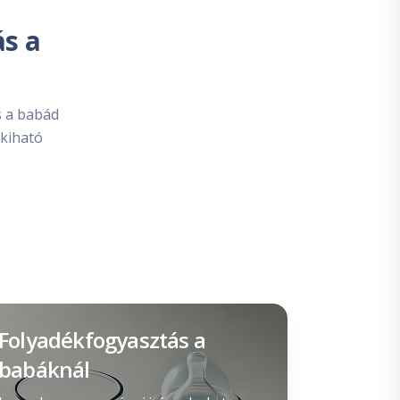
ás a
s a babád
 kiható
Folyadékfogyasztás a
babáknál