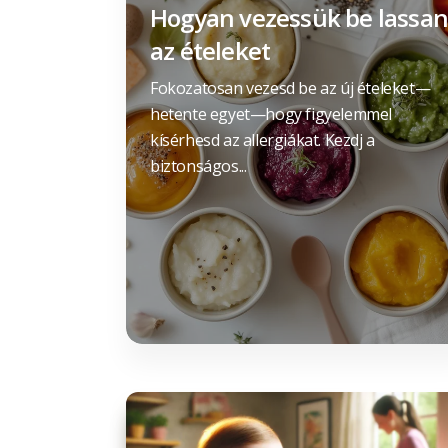
Hogyan vezessük be lassan
az ételeket
Fokozatosan vezesd be az új ételeket—
hetente egyet—hogy figyelemmel
kísérhesd az allergiákat. Kezdj a
biztonságos...