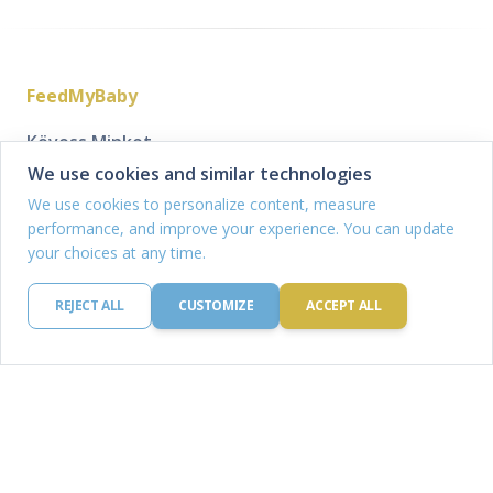
FeedMyBaby
Kövess Minket
We use cookies and similar technologies
We use cookies to personalize content, measure
performance, and improve your experience. You can update
Cég
Étkezési tervek és
your choices at any time.
receptek
Kik vagyunk
Étkezési terv generátor
Küldetésünk
REJECT ALL
CUSTOMIZE
ACCEPT ALL
Mentett étkezési terveim
Legyél partner
Receptjeim
Kapcsolat
Bevásárlólistáim
Tudásbázis
Legal
Minden cikk
Impresszum
Hozzátáplálás
Feltételek