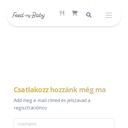
AKTÍV ÉTREND ELÉRHETŐ
SHOPPING CART ITEM COUNT
Csatlakozz hozzánk még ma
Add meg e-mail címed és jelszavad a
regisztrációhoz