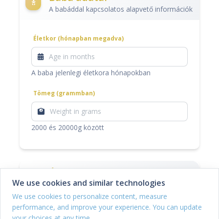
A babáddal kapcsolatos alapvető információk
Életkor (hónapban megadva)
A baba jelenlegi életkora hónapokban
Tömeg (grammban)
2000 és 20000g között
Étkezési terv beállítások
We use cookies and similar technologies
Állítsd be étkezési terved preferenciáit
We use cookies to personalize content, measure
performance, and improve your experience. You can update
Duration
your choices at any time.