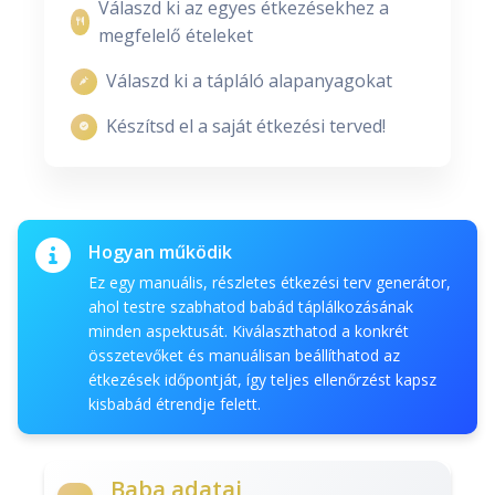
Válaszd ki az egyes étkezésekhez a
megfelelő ételeket
Válaszd ki a tápláló alapanyagokat
Készítsd el a saját étkezési terved!
Hogyan működik
Ez egy manuális, részletes étkezési terv generátor,
ahol testre szabhatod babád táplálkozásának
minden aspektusát. Kiválaszthatod a konkrét
összetevőket és manuálisan beállíthatod az
étkezések időpontját, így teljes ellenőrzést kapsz
kisbabád étrendje felett.
Baba adatai