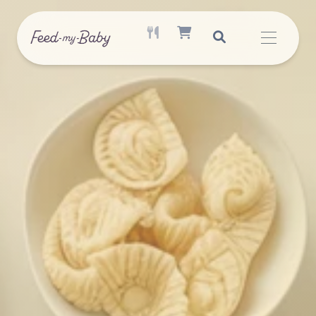
AKTÍV ÉTREND ELÉRHETŐ
SHOPPING CART ITEM COUNT