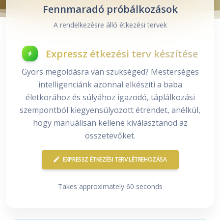
Fennmaradó próbálkozások
A rendelkezésre álló étkezési tervek
Expressz étkezési terv készítése
Gyors megoldásra van szükséged? Mesterséges
intelligenciánk azonnal elkészíti a baba
életkorához és súlyához igazodó, táplálkozási
szempontból kiegyensúlyozott étrendet, anélkül,
hogy manuálisan kellene kiválasztanod az
összetevőket.
EXPRESSZ ÉTKEZÉSI TERV LÉTREHOZÁSA
Takes approximately 60 seconds