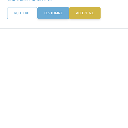
REJECT ALL
CUSTOMIZE
ACCEPT ALL
Az étkezési terv időtartama
Kezdődátum
Ma
Next Monday
Egyéni dátum
Családi Receptek
Egyszerűsítsd az étkezést az egész család
számára
Időt és energiát takaríthatsz meg azzal,