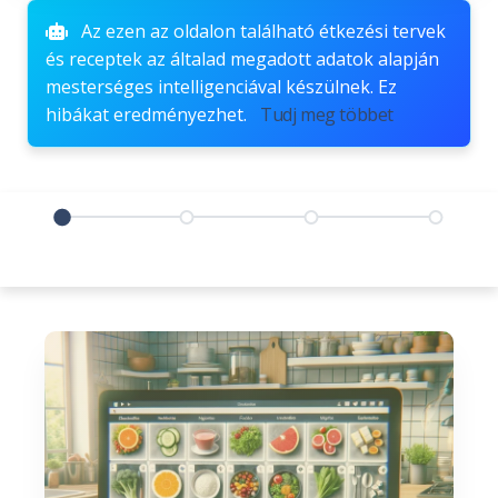
Az ezen az oldalon található étkezési tervek
és receptek az általad megadott adatok alapján
mesterséges intelligenciával készülnek. Ez
hibákat eredményezhet.
Tudj meg többet