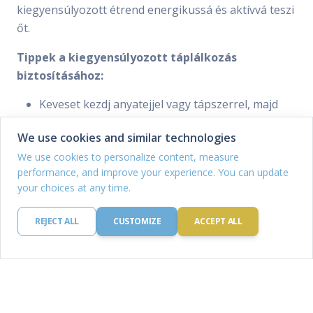
kiegyensúlyozott étrend energikussá és aktívvá teszi
őt.
Tippek a kiegyensúlyozott táplálkozás
biztosításához:
Keveset kezdj anyatejjel vagy tápszerrel, majd
haladj a szilárd ételek felé, mint a pépesített
We use cookies and similar technologies
gyümölcsök, zöldségek és gabonák, körülbelül
hat hónaposan.
We use cookies to personalize content, measure
performance, and improve your experience. You can update
Fokozatosan vezess be fehérjéket, mint a lencse,
your choices at any time.
hal vagy tojás.
Ajánlj változatos ételeket, hogy minden alapvető
REJECT ALL
CUSTOMIZE
ACCEPT ALL
tápanyagot biztosíts, és elkerüld a válogatós
evést.
Korlátozd a feldolgozott ételek, cukor és só
mennyiségét a babád étrendjében.
Összegzés