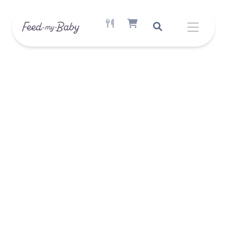
AKTÍV ÉTREND ELÉRHETŐ
SHOPPING CART ITEM COUNT