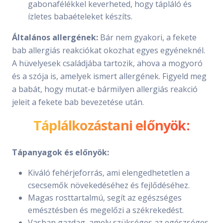
gabonafélékkel keverheted, hogy tápláló és
ízletes babaételeket készíts.
Általános allergének:
Bár nem gyakori, a fekete
bab allergiás reakciókat okozhat egyes egyéneknél.
A hüvelyesek családjába tartozik, ahova a mogyoró
és a szója is, amelyek ismert allergének. Figyeld meg
a babát, hogy mutat-e bármilyen allergiás reakció
jeleit a fekete bab bevezetése után.
Táplálkozástani előnyök:
Tápanyagok és előnyök:
Kiváló fehérjeforrás, ami elengedhetetlen a
csecsemők növekedéséhez és fejlődéséhez.
Magas rosttartalmú, segít az egészséges
emésztésben és megelőzi a székrekedést.
Vasban gazdag, amely szükséges az egészséges