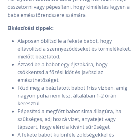
összetörni vagy pépesíteni, hogy kíméletes legyen a
baba emésztőrendszere számára.
Elkészítési tippek:
Alaposan öblítsd le a fekete babot, hogy
eltávolítsd a szennyeződéseket és törmelékeket,
mielőtt beáztatod.
Áztasd be a babot egy éjszakára, hogy
csökkentsd a főzési időt és javítsd az
emészthetőséget.
Főzd meg a beáztatott babot friss vízben, amíg
nagyon puha nem lesz, általában 1-2 órán
keresztül.
Pépesítsd a megfőtt babot sima állagúra, ha
szükséges, adj hozzá vizet, anyatejet vagy
tápszert, hogy elérd a kívánt sűrűséget.
A fekete babot különféle zöldségekkel és