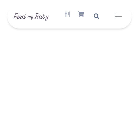
AKTÍV ÉTREND ELÉRHETŐ
SHOPPING CART ITEM COUNT