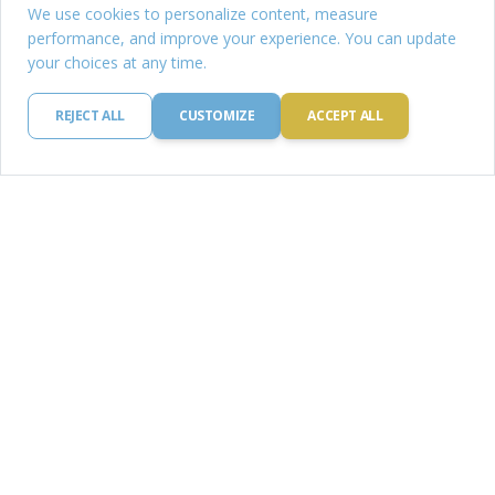
We use cookies to personalize content, measure
performance, and improve your experience. You can update
your choices at any time.
REJECT ALL
CUSTOMIZE
ACCEPT ALL
Csicseriborsó
Fehérje: 19.0 g
Szénhidrát: 61.0 g
Kalória: 19.0 kcal
Zsír: 19.0 mg
Vas: 19.0 g
OLVASS TOVÁBB