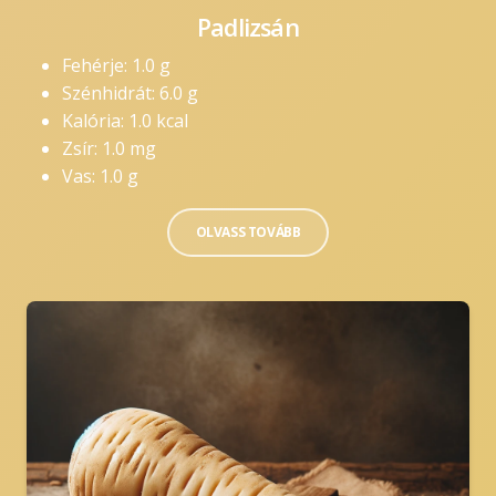
Padlizsán
Fehérje: 1.0 g
Szénhidrát: 6.0 g
Kalória: 1.0 kcal
Zsír: 1.0 mg
Vas: 1.0 g
OLVASS TOVÁBB