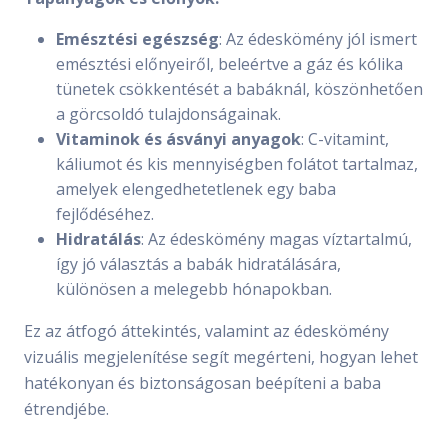
Emésztési egészség
: Az édeskömény jól ismert
emésztési előnyeiről, beleértve a gáz és kólika
tünetek csökkentését a babáknál, köszönhetően
a görcsoldó tulajdonságainak.
Vitaminok és ásványi anyagok
: C-vitamint,
káliumot és kis mennyiségben folátot tartalmaz,
amelyek elengedhetetlenek egy baba
fejlődéséhez.
Hidratálás
: Az édeskömény magas víztartalmú,
így jó választás a babák hidratálására,
különösen a melegebb hónapokban.
Ez az átfogó áttekintés, valamint az édeskömény
vizuális megjelenítése segít megérteni, hogyan lehet
hatékonyan és biztonságosan beépíteni a baba
étrendjébe.