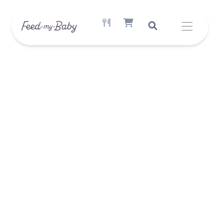
AKTÍV ÉTREND ELÉRHETŐ
SHOPPING CART ITEM COUNT