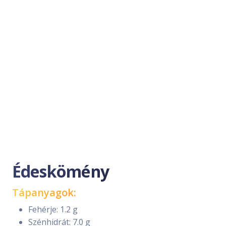
Édeskömény
Tápanyagok:
Fehérje: 1.2 g
Szénhidrát: 7.0 g