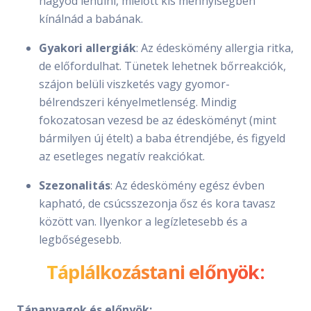
hagyod lehűlni, mielőtt kis mennyiségben
kínálnád a babának.
Gyakori allergiák
: Az édeskömény allergia ritka,
de előfordulhat. Tünetek lehetnek bőrreakciók,
szájon belüli viszketés vagy gyomor-
bélrendszeri kényelmetlenség. Mindig
fokozatosan vezesd be az édesköményt (mint
bármilyen új ételt) a baba étrendjébe, és figyeld
az esetleges negatív reakciókat.
Szezonalitás
: Az édeskömény egész évben
kapható, de csúcsszezonja ősz és kora tavasz
között van. Ilyenkor a legízletesebb és a
legbőségesebb.
Táplálkozástani előnyök:
Tápanyagok és előnyök: