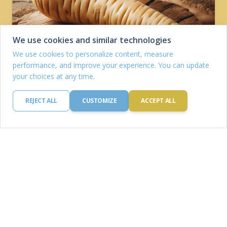
We use cookies and similar technologies
We use cookies to personalize content, measure
performance, and improve your experience. You can update
your choices at any time.
REJECT ALL
CUSTOMIZE
ACCEPT ALL
Pasztinák
Fehérje: 1.2 g
Szénhidrát: 18.0 g
Kalória: 1.2 kcal
Zsír: 1.2 mg
Vas: 1.2 g
OLVASS TOVÁBB