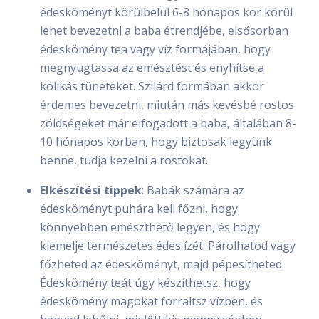
édesköményt körülbelül 6-8 hónapos kor körül
lehet bevezetni a baba étrendjébe, elsősorban
édeskömény tea vagy víz formájában, hogy
megnyugtassa az emésztést és enyhítse a
kólikás tüneteket. Szilárd formában akkor
érdemes bevezetni, miután más kevésbé rostos
zöldségeket már elfogadott a baba, általában 8-
10 hónapos korban, hogy biztosak legyünk
benne, tudja kezelni a rostokat.
Elkészítési tippek
: Babák számára az
édesköményt puhára kell főzni, hogy
könnyebben emészthető legyen, és hogy
kiemelje természetes édes ízét. Párolhatod vagy
főzheted az édesköményt, majd pépesítheted.
Édeskömény teát úgy készíthetsz, hogy
édeskömény magokat forraltsz vízben, és