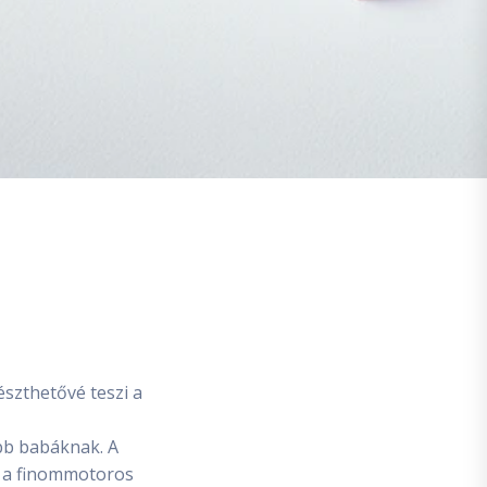
szthetővé teszi a
ebb babáknak. A
i a finommotoros