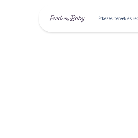
Étkezési tervek és re
Baba étkez
Étkezési ter
Mentett étk
Receptek
Mentett rec
Receptek ke
Családi R
Mentett csa
Családi rec