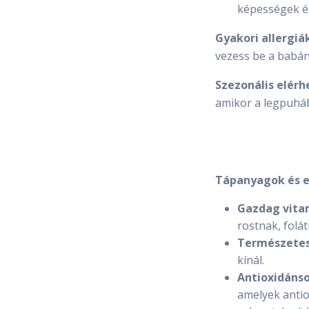
képességek és
Gyakori allergiák
vezess be a babának
Szezonális elérh
amikor a legpuháb
Tápanyagok és e
Gazdag vita
rostnak, folá
Természetes
kínál.
Antioxidánso
amelyek antio