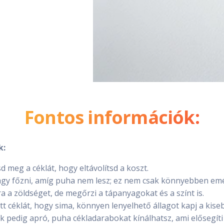
Fontos információk:
k:
 meg a céklát, hogy eltávolítsd a koszt.
agy főzni, amíg puha nem lesz; ez nem csak könnyebben emé
 a zöldséget, de megőrzi a tápanyagokat és a színt is.
őtt céklát, hogy sima, könnyen lenyelhető állagot kapj a kis
pedig apró, puha cékladarabokat kínálhatsz, ami elősegít