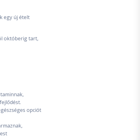
 egy új ételt
l októberig tart,
vitaminnak,
ejlődést.
egészséges opciót
zármaznak,
est