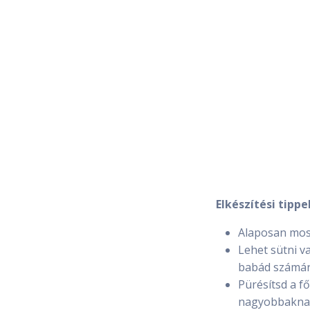
Elkészítési tippe
Alaposan mosd
Lehet sütni v
babád számára
Pürésítsd a f
nagyobbaknak 