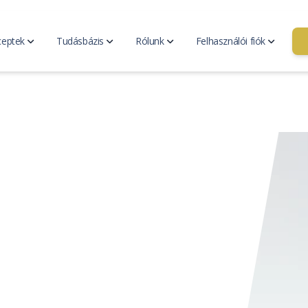
ceptek
Tudásbázis
Rólunk
Felhasználói fiók
ési terv
Hozzátáplálás
v generátor
Bevezetés a hozzátáplálásba
Kapc
ezési terveim
A készenlét jelei
Kik 
Táplálkozási szükségletek
Rólunk
Fiók kezelés
Legyé
Blog
eptjeim
resése
Minden cikk
Hírek
GYIK
eceptek
ládi receptjeim
Összetevők
eptek keresése