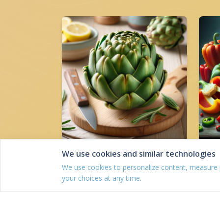
We use cookies and similar technologies
Articsóka
K
We use cookies to personalize content, measure
your choices at any time.
Fehérje: 3.27 g
F
Szénhidrát: 10.51 g
S
Kalória: 3.27 kcal
K
Zsír: 3.27 mg
Z