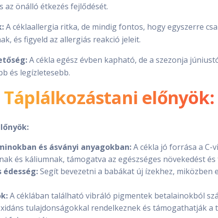
 az önálló étkezés fejlődését.
:
A céklaallergia ritka, de mindig fontos, hogy egyszerre csak
, és figyeld az allergiás reakció jeleit.
etőség:
A cékla egész évben kapható, de a szezonja júniustó
b és legízletesebb.
Táplálkozástani előnyök:
lőnyök:
minokban és ásványi anyagokban:
A cékla jó forrása a C-
tnak és káliumnak, támogatva az egészséges növekedést és f
 édesség:
Segít bevezetni a babákat új ízekhez, miközben 
k:
A céklában található vibráló pigmentek betalainokból s
xidáns tulajdonságokkal rendelkeznek és támogathatják a t