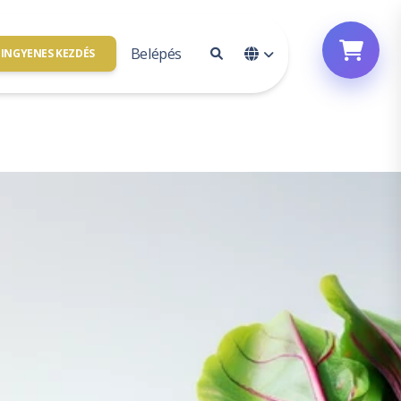
Belépés
INGYENES KEZDÉS
Fiók hozzáférés
solat
Bejelentkezés
vagyunk
Feliratkozás
e
l partner
Jelszó alaphelyzetbe állítása