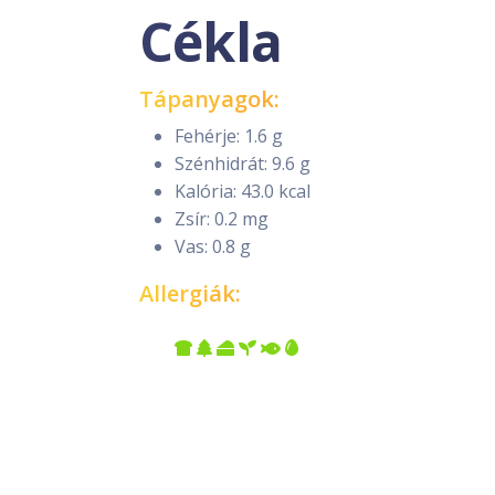
Cékla
Tápanyagok:
Fehérje: 1.6 g
Szénhidrát: 9.6 g
Kalória: 43.0 kcal
Zsír: 0.2 mg
Vas: 0.8 g
Allergiák: