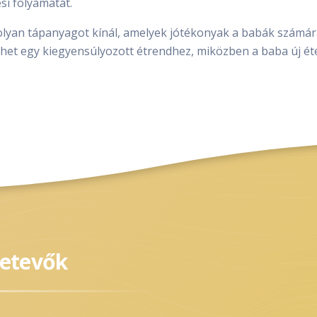
si folyamatát.
olyan tápanyagot kínál, amelyek jótékonyak a babák számár
nthet egy kiegyensúlyozott étrendhez, miközben a baba új ét
zetevők