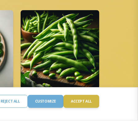
Zöldbab
REJECT ALL
CUSTOMIZE
ACCEPT ALL
Fehérje: 1.8 g
Szénhidrát: 7.0 g
Kalória: 1.8 kcal
Zsír: 1.8 mg