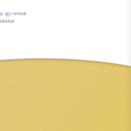
a, így remek
elekkel