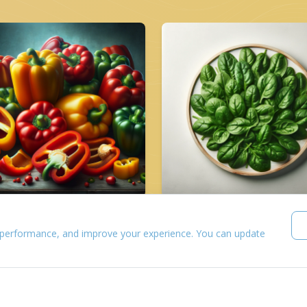
aliforniai paprika
Spenót
 performance, and improve your experience. You can update
ehérje: 0.99 g
Fehérje: 2.9 g
zénhidrát: 6.03 g
Szénhidrát: 3.6 g
alória: 0.99 kcal
Kalória: 2.9 kcal
sír: 0.99 mg
Zsír: 2.9 mg