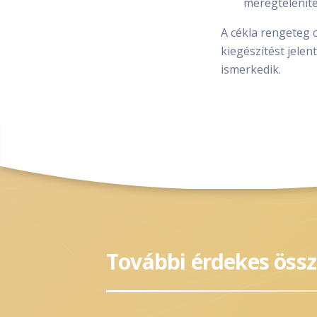
méregteleníté
A cékla rengeteg 
kiegészítést jele
ismerkedik.
További érdekes öss