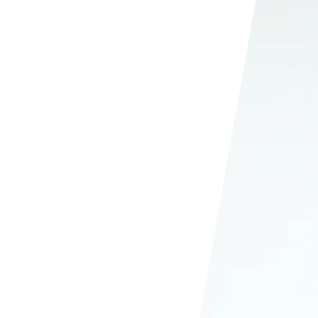
Hozzávaló adatbázis
lista
Táplálkozási szükségletek kvíz
stáim
Teszteld tudásod
Kvíz történet