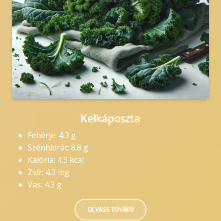
Kelkáposzta
Fehérje: 4.3 g
Szénhidrát: 8.8 g
Kalória: 4.3 kcal
Zsír: 4.3 mg
Vas: 4.3 g
OLVASS TOVÁBB