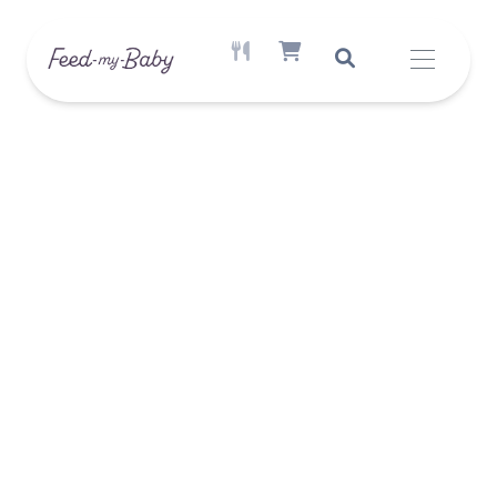
AKTÍV ÉTREND ELÉRHETŐ
SHOPPING CART ITEM COUNT