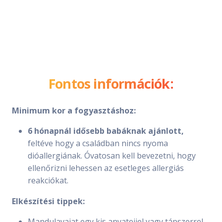
Fontos információk:
Minimum kor a fogyasztáshoz:
6 hónapnál idősebb babáknak ajánlott,
feltéve hogy a családban nincs nyoma
dióallergiának. Óvatosan kell bevezetni, hogy
ellenőrizni lehessen az esetleges allergiás
reakciókat.
Elkészítési tippek:
Mandulavajat egy kis anyatejjel vagy tápszerrel