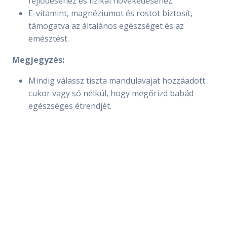
fejlődéséhez és fizikai növekedéséhez.
E-vitamint, magnéziumot és rostot biztosít,
támogatva az általános egészséget és az
emésztést.
Megjegyzés:
Mindig válassz tiszta mandulavajat hozzáadott
cukor vagy só nélkül, hogy megőrizd babád
egészséges étrendjét.