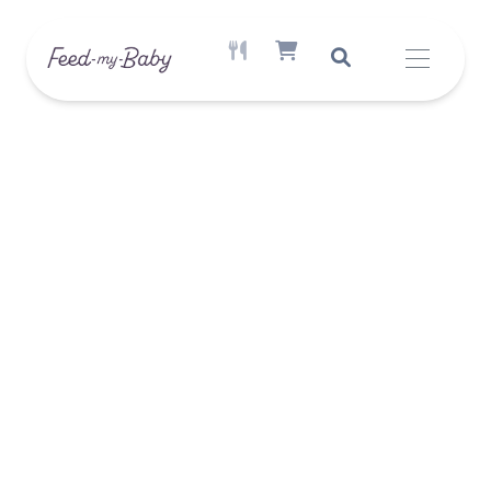
AKTÍV ÉTREND ELÉRHETŐ
SHOPPING CART ITEM COUNT