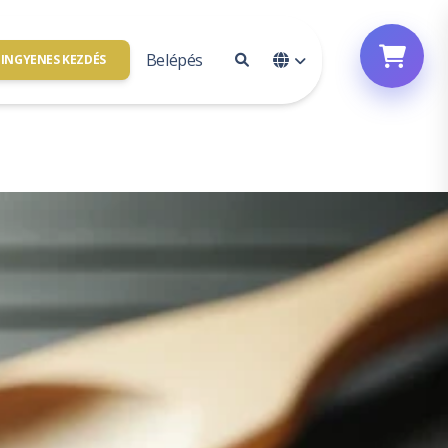
Belépés
INGYENES KEZDÉS
Fiók hozzáférés
solat
Bejelentkezés
vagyunk
Feliratkozás
e
l partner
Jelszó alaphelyzetbe állítása