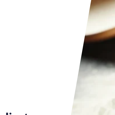
Hozzávaló adatbázis
lista
Táplálkozási szükségletek kvíz
stáim
Teszteld tudásod
Kvíz történet