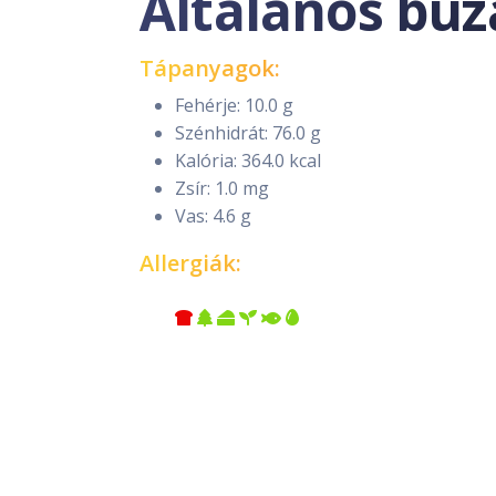
Általános búza
Tápanyagok:
Fehérje: 10.0 g
Szénhidrát: 76.0 g
Kalória: 364.0 kcal
Zsír: 1.0 mg
Vas: 4.6 g
Allergiák: