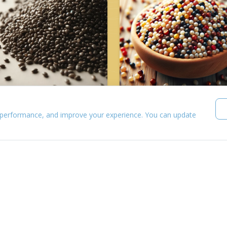
 performance, and improve your experience. You can update
Chia mag
Quinoa
ehérje: 17.0 g
Fehérje: 14.0 g
zénhidrát: 42.1 g
Szénhidrát: 64.0 g
alória: 17.0 kcal
Kalória: 14.0 kcal
sír: 17.0 mg
Zsír: 14.0 mg
as: 17.0 g
Vas: 14.0 g
OLVASS TOVÁBB
OLVASS TOVÁBB