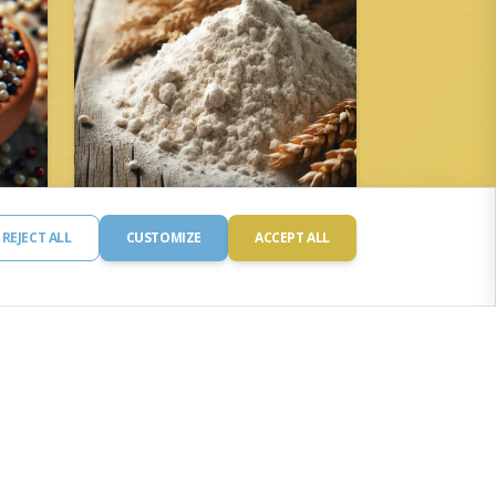
REJECT ALL
CUSTOMIZE
ACCEPT ALL
Teljes kiőrlésű liszt
Fehérje: 13.0 g
Szénhidrát: 72.0 g
Kalória: 13.0 kcal
Zsír: 13.0 mg
Vas: 13.0 g
OLVASS TOVÁBB