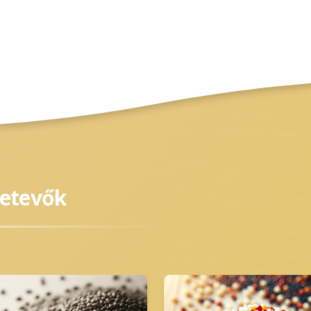
zetevők