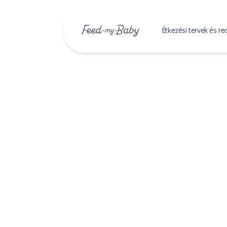
Étkezési tervek és re
Baba étkez
Étkezési ter
Mentett étk
Receptek
Mentett rec
Receptek ke
Családi R
Mentett csa
Családi rec