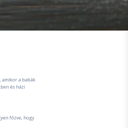
i, amikor a babák
kben és házi
gyen főzve, hogy