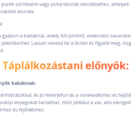
pürék sűrítésére vagy puha tészták készítéséhez, amelyek
nackek lesznek.
k:
a gyakori a babáknál, amely bőrpírként, emésztési zavarokk
jelentkezhet. Lassan vezesd be a lisztet és figyeld meg, ho
ó.
Táplálkozástani előnyök:
őnyök babáknak:
zénhidrátokkal, és jó fehérjeforrás a növekedéshez és fejlő
ásványi anyagokat tartalmaz, mint például a vas, ami elenged
rhez és fejlődéshez.