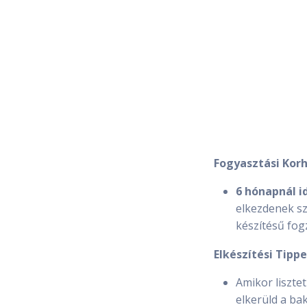
Fogyasztási Korh
6 hónapnál 
elkezdenek sz
készítésű fog
Elkészítési Tippe
Amikor liszte
elkerüld a bak