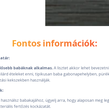
Fontos információk:
atár:
idősebb babáknak alkalmas.
A lisztet akkor lehet bevezetn
ilárd ételeket enni, tipikusan baba gabonapehelyben, püré
zási kekszekben használják.
k:
t használsz babakajához, ügyelj arra, hogy alaposan meg le
teriális fertőzés kockázatát.