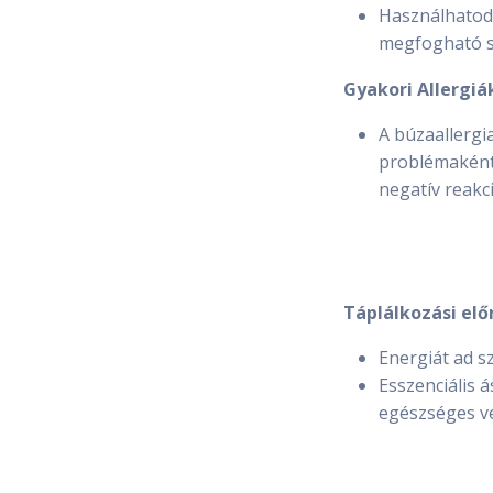
Használhatod 
megfogható s
Gyakori Allergiá
A búzaallergi
problémaként 
negatív reakci
Táplálkozási el
Energiát ad s
Esszenciális 
egészséges vé