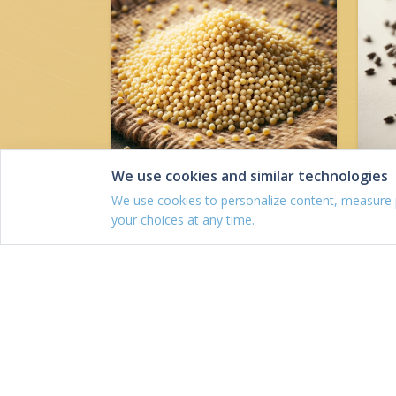
We use cookies and similar technologies
We use cookies to personalize content, measure
Köles
your choices at any time.
Fehérje: 11.0 g
F
Szénhidrát: 73.0 g
S
Kalória: 11.0 kcal
K
Zsír: 11.0 mg
Z
Vas: 11.0 g
V
OLVASS TOVÁBB