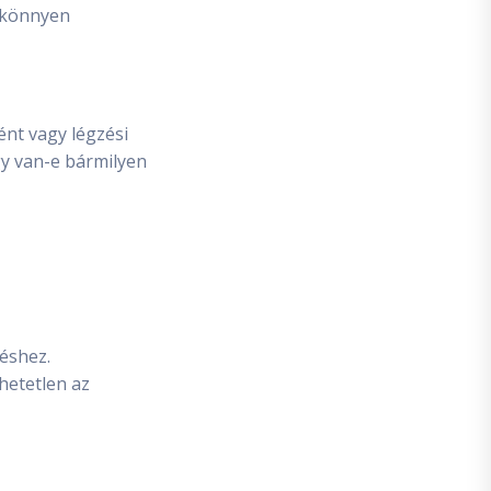
 könnyen
ént vagy légzési
gy van-e bármilyen
déshez.
hetetlen az