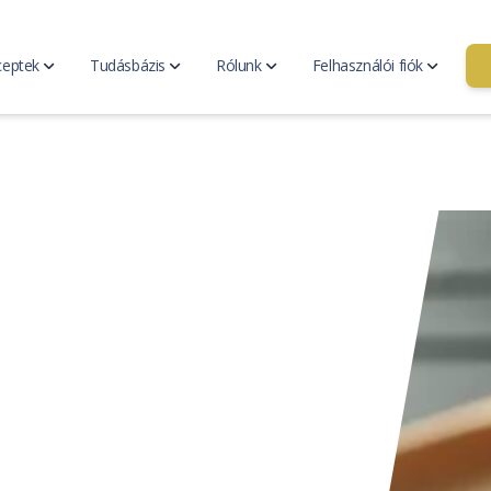
ceptek
Tudásbázis
Rólunk
Felhasználói fiók
ési terv
Hozzátáplálás
v generátor
Bevezetés a hozzátáplálásba
Kapc
ezési terveim
A készenlét jelei
Kik 
Táplálkozási szükségletek
Rólunk
Fiók kezelés
Legyé
Blog
eptjeim
resése
Minden cikk
Hírek
GYIK
eceptek
ládi receptjeim
Összetevők
eptek keresése