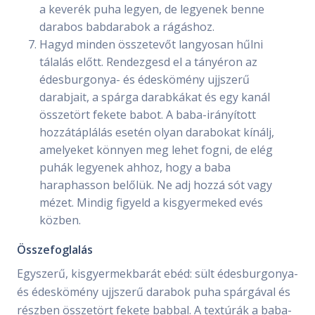
a keverék puha legyen, de legyenek benne
darabos babdarabok a rágáshoz.
Hagyd minden összetevőt langyosan hűlni
tálalás előtt. Rendezgesd el a tányéron az
édesburgonya- és édeskömény ujjszerű
darabjait, a spárga darabkákat és egy kanál
összetört fekete babot. A baba-irányított
hozzátáplálás esetén olyan darabokat kínálj,
amelyeket könnyen meg lehet fogni, de elég
puhák legyenek ahhoz, hogy a baba
haraphasson belőlük. Ne adj hozzá sót vagy
mézet. Mindig figyeld a kisgyermeked evés
közben.
Összefoglalás
Egyszerű, kisgyermekbarát ebéd: sült édesburgonya-
és édeskömény ujjszerű darabok puha spárgával és
részben összetört fekete babbal. A textúrák a baba-