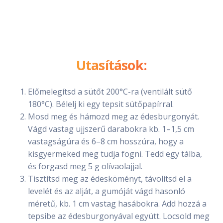
Utasítások:
Előmelegítsd a sütőt 200°C-ra (ventilált sütő
180°C). Bélelj ki egy tepsit sütőpapírral.
Mosd meg és hámozd meg az édesburgonyát.
Vágd vastag ujjszerű darabokra kb. 1–1,5 cm
vastagságúra és 6–8 cm hosszúra, hogy a
kisgyermeked meg tudja fogni. Tedd egy tálba,
és forgasd meg 5 g olívaolajjal.
Tisztítsd meg az édesköményt, távolítsd el a
levelét és az alját, a gumóját vágd hasonló
méretű, kb. 1 cm vastag hasábokra. Add hozzá a
tepsibe az édesburgonyával együtt. Locsold meg