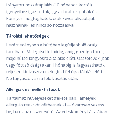
irányított hozzátáplálás (10 hónapos kortól)
igényeihez igazítottak, így a darabok puhák és
könnyen megfoghatók; csak kevés olívaolajat
használnak, és nincs só hozzáadva.
Tárolási lehetőségek
Lezárt edényben a hűtőben legfeljebb 48 óráig
tárolható. Melegítsd fel addig, amíg gőzölgő forró,
majd hűtsd langyosra a tálalás előtt. Összetevők (bab
vagy főtt zöldség) akár 1 hónapig is fagyaszthatók;
teljesen kiolvasztva melegítsd fel újra tálalás előtt.
Ne fagyaszd vissza felolvasztás után.
Allergiák és mellékhatások
Tartalmaz hüvelyeseket (fekete bab), amelyek
allergiás reakciót válthatnak ki — óvatosan vezess
be, ha ez az összetevő új. Az édesköményt általában