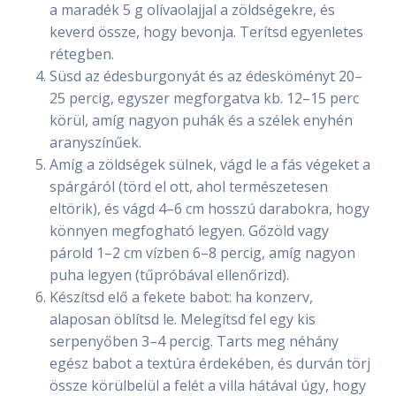
a maradék 5 g olívaolajjal a zöldségekre, és
keverd össze, hogy bevonja. Terítsd egyenletes
rétegben.
Süsd az édesburgonyát és az édesköményt 20–
25 percig, egyszer megforgatva kb. 12–15 perc
körül, amíg nagyon puhák és a szélek enyhén
aranyszínűek.
Amíg a zöldségek sülnek, vágd le a fás végeket a
spárgáról (törd el ott, ahol természetesen
eltörik), és vágd 4–6 cm hosszú darabokra, hogy
könnyen megfogható legyen. Gőzöld vagy
párold 1–2 cm vízben 6–8 percig, amíg nagyon
puha legyen (tűpróbával ellenőrizd).
Készítsd elő a fekete babot: ha konzerv,
alaposan öblítsd le. Melegítsd fel egy kis
serpenyőben 3–4 percig. Tarts meg néhány
egész babot a textúra érdekében, és durván törj
össze körülbelül a felét a villa hátával úgy, hogy