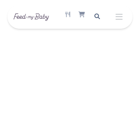
AKTÍV ÉTREND ELÉRHETŐ
SHOPPING CART ITEM COUNT