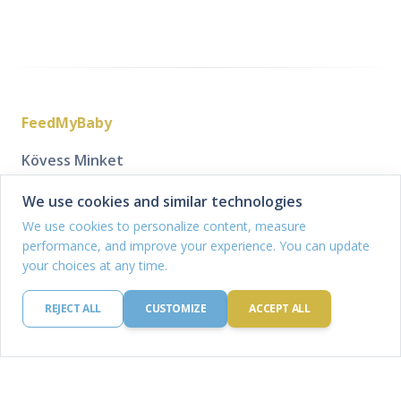
FeedMyBaby
Kövess Minket
We use cookies and similar technologies
We use cookies to personalize content, measure
Cég
Étkezési tervek és
performance, and improve your experience. You can update
receptek
Kik vagyunk
your choices at any time.
Étkezési terv generátor
Küldetésünk
Mentett étkezési terveim
Legyél partner
REJECT ALL
CUSTOMIZE
ACCEPT ALL
Receptjeim
Kapcsolat
Bevásárlólistáim
Tudásbázis
Legal