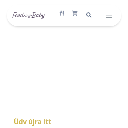
AKTÍV ÉTREND ELÉRHETŐ
SHOPPING CART ITEM COUNT
Üdv újra itt