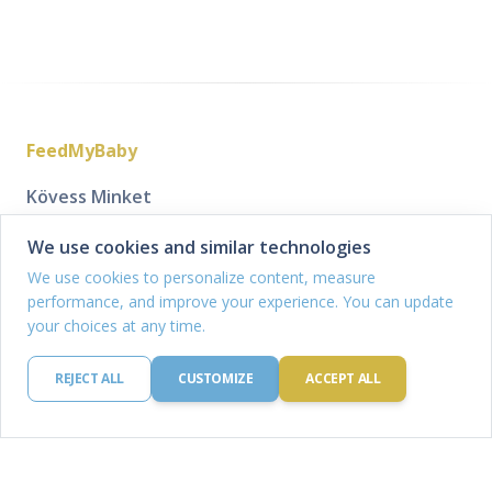
FeedMyBaby
Kövess Minket
We use cookies and similar technologies
We use cookies to personalize content, measure
Cég
Étkezési tervek és
performance, and improve your experience. You can update
receptek
Kik vagyunk
your choices at any time.
Étkezési terv generátor
Küldetésünk
Mentett étkezési terveim
Legyél partner
REJECT ALL
CUSTOMIZE
ACCEPT ALL
Receptjeim
Kapcsolat
Bevásárlólistáim
Tudásbázis
Legal