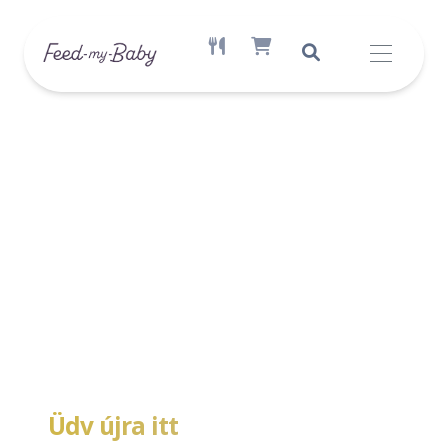
AKTÍV ÉTREND ELÉRHETŐ
SHOPPING CART ITEM COUNT
Üdv újra itt