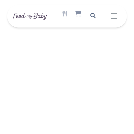
AKTÍV ÉTREND ELÉRHETŐ
SHOPPING CART ITEM COUNT