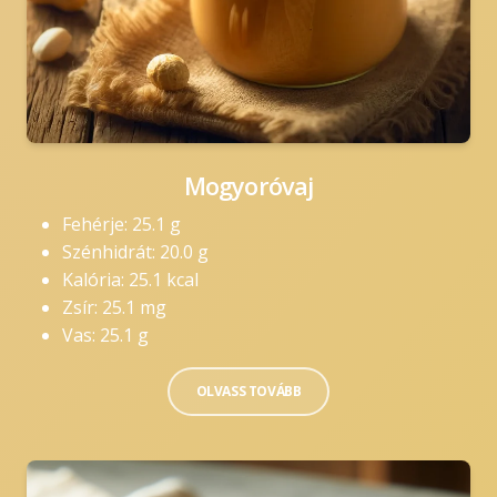
Mogyoróvaj
Fehérje: 25.1 g
Szénhidrát: 20.0 g
Kalória: 25.1 kcal
Zsír: 25.1 mg
Vas: 25.1 g
OLVASS TOVÁBB