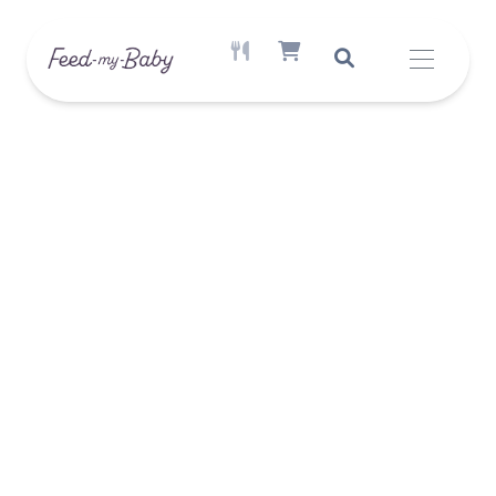
AKTÍV ÉTREND ELÉRHETŐ
SHOPPING CART ITEM COUNT