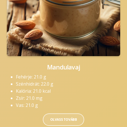
Mandulavaj
Fehérje: 21.0 g
Szénhidrát: 22.0 g
Kalória: 21.0 kcal
Zsír: 21.0 mg
Vas: 21.0 g
OLVASS TOVÁBB