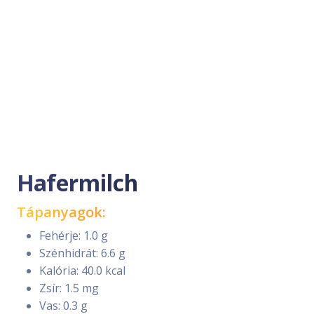
Hafermilch
Tápanyagok:
Fehérje: 1.0 g
Szénhidrát: 6.6 g
Kalória: 40.0 kcal
Zsír: 1.5 mg
Vas: 0.3 g